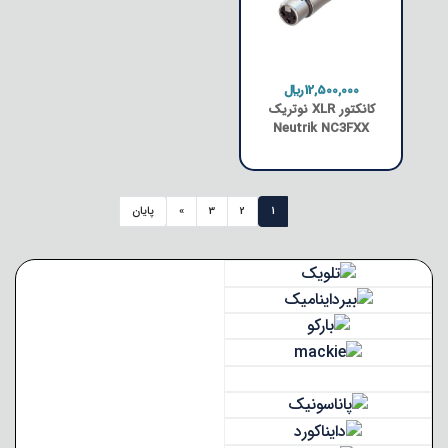
12,500,000﷼
کانکتور XLR نوتریک
Neutrik NC3FXX
1
2
3
»
پایان