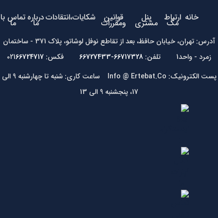
خانه
ارتباط
پنل
قوانین
شکایات،انتقادات
درباره
تماس با
مگ
مشتری
ومقررات
ما
ما
آدرس: تهران، خیابان حافظ، بعد از تقاطع نوفل لوشاتو، پلاک 371 - ساختمان
زمرد - واحد1 تلفن:
66717328-66727433
فکس: 021
66724717
پست الکترونیک: Info @ Ertebat.Co ساعت کاری: شنبه تا چهارشنبه 9 الی
17، پنجشنبه 9 الی 13