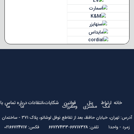
خانه
ارتباط
پنل
قوانین
شکایات،انتقادات
درباره
تماس با
مگ
مشتری
ومقررات
ما
ما
آدرس: تهران، خیابان حافظ، بعد از تقاطع نوفل لوشاتو، پلاک 371 - ساختمان
زمرد - واحد1 تلفن:
66717328-66727433
فکس: 021
66724717