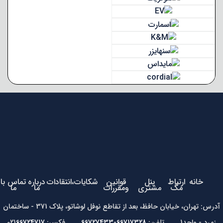
خانه
ارتباط
پنل
قوانین
شکایات،انتقادات
درباره
تماس با
مگ
مشتری
ومقررات
ما
ما
آدرس: تهران، خیابان حافظ، بعد از تقاطع نوفل لوشاتو، پلاک 371 - ساختمان
زمرد - واحد1 تلفن:
66717328-66727433
فکس: 021
66724717