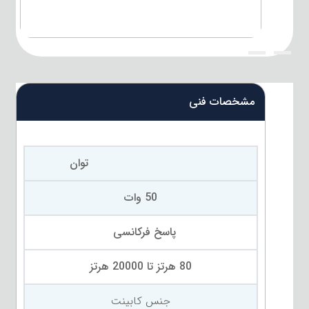
{title}
{title}
مشخصات فنی
توان
50 وات
پاسخ فرکانسی
80 هرتز تا 20000 هرتز
جنس کابینت