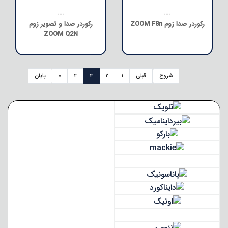
---
---
رکوردر صدا زوم ZOOM F8n
رکوردر صدا و تصویر زوم
ZOOM Q2N
شروع
قبلی
1
2
3
4
»
پایان