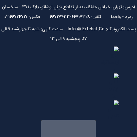
آدرس: تهران، خیابان حافظ، بعد از تقاطع نوفل لوشاتو، پلاک 371 - ساختمان
زمرد - واحد1 تلفن:
66717328-66727433
فکس: 021
66724717
پست الکترونیک: Info @ Ertebat.Co ساعت کاری: شنبه تا چهارشنبه 9 الی
17، پنجشنبه 9 الی 13