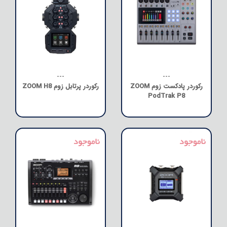
---
---
رکوردر پادکست زوم ZOOM
رکوردر پرتابل زوم ZOOM H8
PodTrak P8