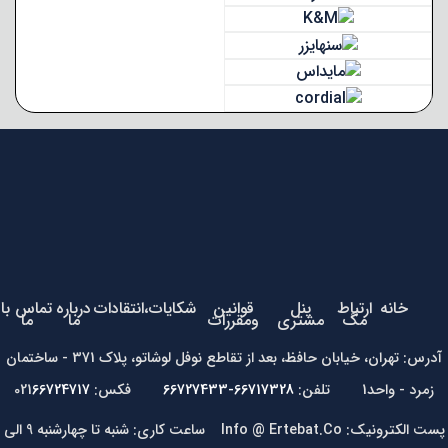
خانه
ارتباط
پنل
قوانین
شکایات،انتقادات
درباره
تماس با
مگ
مشتری
ومقررات
ما
ما
آدرس: تهران، خیابان حافظ، بعد از تقاطع نوفل لوشاتو، پلاک 371 - ساختمان
زمرد - واحد1 تلفن:
66717328-66727433
فکس: 021
66724717
پست الکترونیک: Info @ Ertebat.Co ساعت کاری: شنبه تا چهارشنبه 9 الی