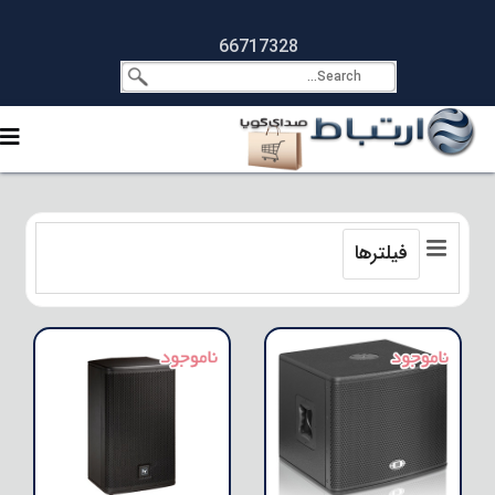
66717328
فیلترها