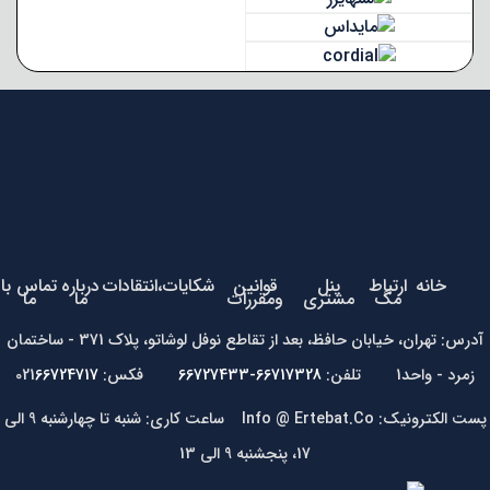
خانه
ارتباط
پنل
قوانین
شکایات،انتقادات
درباره
تماس با
مگ
مشتری
ومقررات
ما
ما
آدرس: تهران، خیابان حافظ، بعد از تقاطع نوفل لوشاتو، پلاک 371 - ساختمان
زمرد - واحد1 تلفن:
66717328-66727433
فکس: 021
66724717
پست الکترونیک: Info @ Ertebat.Co ساعت کاری: شنبه تا چهارشنبه 9 الی
17، پنجشنبه 9 الی 13