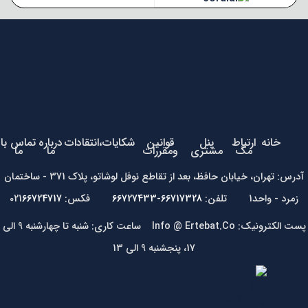
خانه
ارتباط
پنل
قوانین
شکایات،انتقادات
درباره
تماس با
مگ
مشتری
ومقررات
ما
ما
آدرس: تهران، خیابان حافظ، بعد از تقاطع نوفل لوشاتو، پلاک 371 - ساختمان
زمرد - واحد1 تلفن:
66717328-66727433
فکس: 021
66724717
پست الکترونیک: Info @ Ertebat.Co ساعت کاری: شنبه تا چهارشنبه 9 الی
17، پنجشنبه 9 الی 13