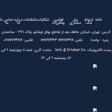
خانه
ارتباط
پنل
قوانین
شکایات،انتقادات
درباره
تماس با
مگ
مشتری
ومقررات
ما
ما
آدرس: تهران، خیابان حافظ، بعد از تقاطع نوفل لوشاتو، پلاک 371 - ساختمان
زمرد - واحد1 تلفن:
66717328-66727433
فکس: 021
66724717
پست الکترونیک: Info @ Ertebat.Co ساعت کاری: شنبه تا چهارشنبه 9 الی
17، پنجشنبه 9 الی 13