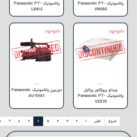
پاناسونیک Panasonic PT-
پاناسونیک Panasonic PT-
LB412
VW350
---
---
ویدئو پروژکتور پرتابل
دوربین پاناسونیک Panasonic
پاناسونیک Panasonic PT-
AU-EVA1
VZ570
شروع
قبلی
1
2
3
4
5
6
7
8
9
0