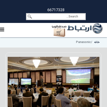
66717328
خانه
Panasonic