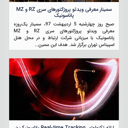
سمینار معرفی ویدئو پروژکتورهای سری RZ و MZ
پاناسونیک
صبح روز چهارشنبه 5 اردیبهشت 97، سمینار یک‌روزه
معرفی ویدئو پروژکتورهای سری RZ و MZ
پاناسونیک با میزبانی شرکت ارتباط و در محل هتل
اسپیناس تهران برگزار شد. هدف این سمین...
ارائه تکنولوژی Real-time Tracking پاناسونیک در