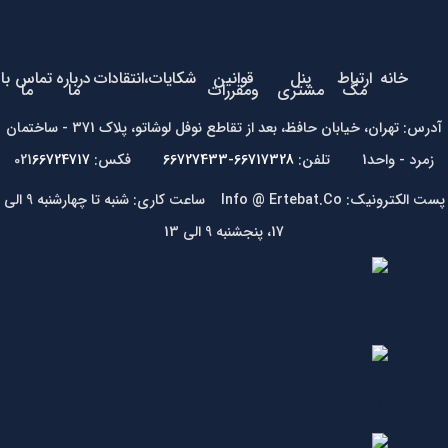
خانه
ارتباط
پنل
قوانین
شکایات،انتقادات
درباره
تماس با
مگ
مشتری
ومقررات
ما
ما
آدرس: تهران، خیابان حافظ، بعد از تقاطع نوفل لوشاتو، پلاک 371 - ساختمان
زمرد - واحد1 تلفن:
66717328-66727433
فکس: 021
66724717
پست الکترونیک: Info @ Ertebat.Co ساعت کاری: شنبه تا چهارشنبه 9 الی
17، پنجشنبه 9 الی 13