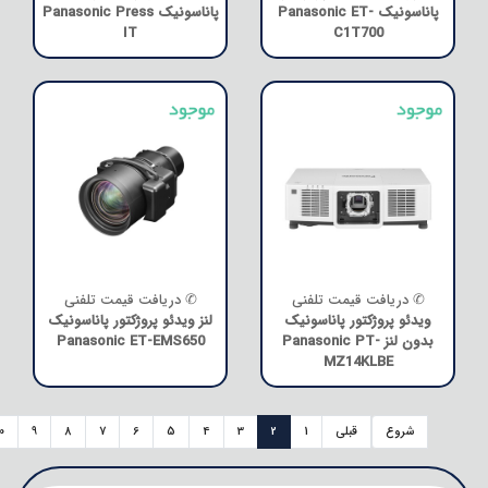
پاناسونیک Panasonic ET-
پاناسونیک Panasonic Press
IT
C1T700
✆ دریافت قیمت تلفنی
✆ دریافت قیمت تلفنی
ویدئو پروژکتور پاناسونیک
لنز ویدئو پروژکتور پاناسونیک
بدون لنز Panasonic PT-
Panasonic ET-EMS650
MZ14KLBE
شروع
قبلی
1
2
3
4
5
6
7
8
9
0