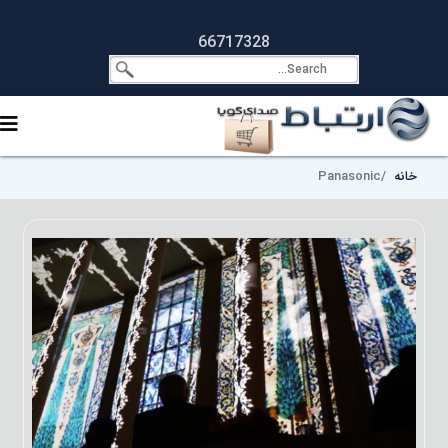
66717328
خانه
Panasonic